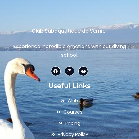
Club Subaquatique de Vernier
Experience incredible emotions with our diving
school.
Useful Links
Club
Courses
Pricing
Privacy Policy